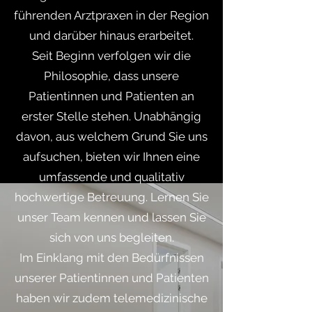
führenden Arztpraxen in der Region
und darüber hinaus erarbeitet.
Seit Beginn verfolgen wir die
Philosophie, dass unsere
Patientinnen und Patienten an
erster Stelle stehen. Unabhängig
davon, aus welchem Grund Sie uns
aufsuchen, bieten wir Ihnen eine
umfassende und qualitativ
hochwertige Betreuung. Lernen Sie
unser Team kennen und lassen Sie
sich von uns begleiten.
Im Einklang mit den Bedürfnissen
unserer Patientinnen und Patienten
haben wir zudem telemedizinische