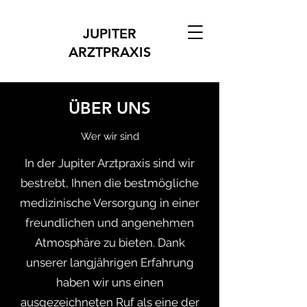
JUPITER
ARZTPRAXIS
ÜBER UNS
Wer wir sind
In der Jupiter Arztpraxis sind wir
bestrebt, Ihnen die bestmögliche
medizinische Versorgung in einer
freundlichen und angenehmen
Atmosphäre zu bieten. Dank
unserer langjährigen Erfahrung
haben wir uns einen
ausgezeichneten Ruf als eine der