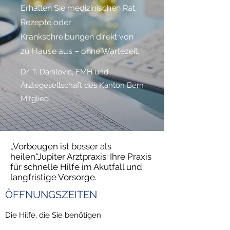
Erhalten Sie medizinischen Rat,
Rezepte oder
Krankschreibungen direkt von
zu Hause aus – ohne Wartezeit.
Dr. T. Danilovic, FMH und
Ärztegesellschaft des Kanton Bern
Mitglied
„Vorbeugen ist besser als
heilen.“Jupiter Arztpraxis: Ihre Praxis
für schnelle Hilfe im Akutfall und
langfristige Vorsorge.
ÖFFNUNGSZEITEN
Die Hilfe, die Sie benötigen